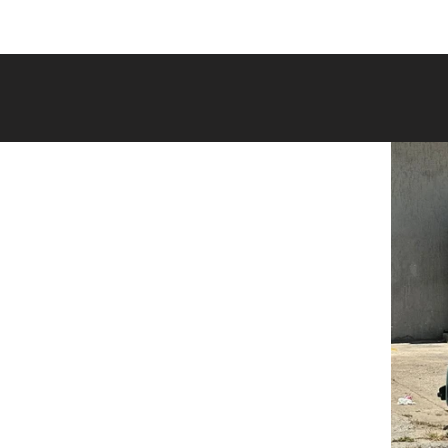
Ana 
0507 254 27-27