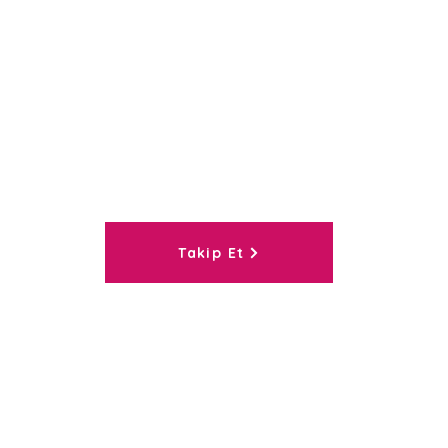
Bizi İnstagramdan
takip edin
Takip Et